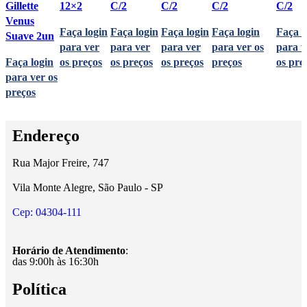
Gillette
12×2
C/2
C/2
C/2
C/2
Venus
Faça login
Faça login
Faça login
Faça login
Faça l
Suave 2un
para ver
para ver
para ver
para ver os
para v
Faça login
os preços
os preços
os preços
preços
os pre
para ver os
preços
Endereço
Rua Major Freire, 747
Vila Monte Alegre, São Paulo - SP
Cep: 04304-111
Horário de Atendimento
:
das 9:00h às 16:30h
Política