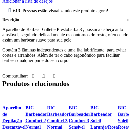
Adicionar à lista de desejos
613
Pessoas estão visualizando este produto agora!
Descrição
Aparelho de Barbear Gillette Prestobarba 3 , possui a cabeça auto-
ajustável, seguindo delicadamente os contornos do rosto, oferecendo
assim um barbear suave para sua pele.
Contém 3 lâminas independentes e uma fita lubrificante, para evitar
cortes e arranhões. Além de ter o cabo ergonômico para facilitar
barbear qualquer parte do seu corpo.
Compartilhar:
Produtos relacionados
Visualização
Visualização
Visualização
Visualização
Visualização
Visual
Aparelho
BIC
BIC
BIC
BIC
BIC
rápida
rápida
rápida
rápida
rápida
rápida
de
Barbeador
Barbeador
Barbeador
Barbeador
Barbe
Adicionar à
Adicionar à
Adicionar à
Adicionar à
Adicionar à
Adicio
Depilação
Comfort 2
Comfort 3
Comfort 3
Soleil
Soleil
lista de
lista de
lista de
lista de
lista de desejos
lista de
Descartável
Normal
Normal
Sensível
Laranja/Rosa
Rosa/
desejos
desejos
desejos
desejos
desejo