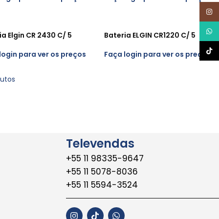
Inst
What
ia Elgin CR 2430 C/ 5
Bateria ELGIN CR1220 C/ 5
TikTo
login para ver os preços
Faça login para ver os preços
dutos
Televendas
+55 11 98335-9647
+55 11 5078-8036
+55 11 5594-3524