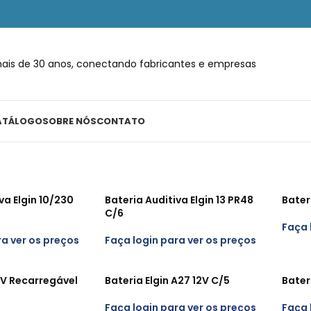
ais de 30 anos, conectando fabricantes e empresas
ATÁLOGO
SOBRE NÓS
CONTATO
va Elgin 10/230
Bateria Auditiva Elgin 13 PR48
Bater
C/6
Faça 
ra ver os preços
Faça login para ver os preços
9V Recarregável
Bateria Elgin A27 12V C/5
Bateri
Faça login para ver os preços
Faça 