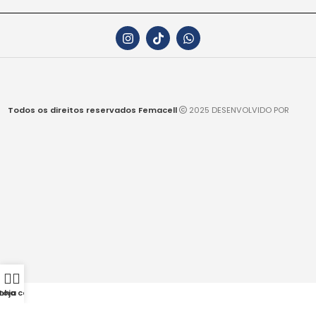
Todos os direitos reservados Femacell
2025 DESENVOLVIDO POR
nha conta
Loja