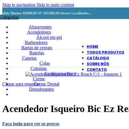
Skip to navigation
Skip to main content
Pedido Mínimo R$600,00 SP / R$1000,00 Outras Localidades…
Categorias
Absorventes
Acendedores
Álcool em gel
Barbeadores
HOME
Barras de cereais
TODOS PRODUTOS
Baterias
CATÁLOGO
Canetas
Colas
SOBRE NÓS
Colonias
CONTATO
Condicionadores
Creme
Clique para emapliar
Creme Dental
Desodorantes
Acendedor Isqueiro Bic Ez Re
Faça login para ver os preços