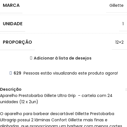
MARCA
Gillette
UNIDADE
1
PROPORÇÃO
12×2
Adicionar à lista de desejos
629
Pessoas estão visualizando este produto agora!
Descrição
Aparelho Prestobarba Gillete Ultra Grip – cartela com 24
unidades (12 x 2un)
O aparelho para barbear descartável Gillette Prestobarba
Ultragrip possui 2 lâminas Confort Gillette mais finas e
alinhadas, que proporcionam um barbear com menos cortes.