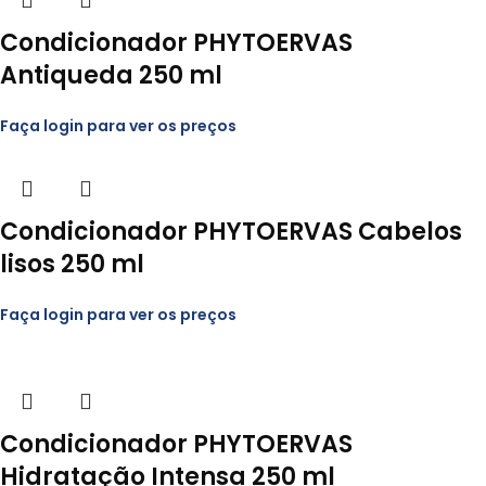
Condicionador PHYTOERVAS
Antiqueda 250 ml
*
E-mail
Faça login para ver os preços
Salvar meus dados neste navegador para a próxima vez que eu
Condicionador PHYTOERVAS Cabelos
comentar.
lisos 250 ml
You have to be logged in to be able to add photos to your
review.
Faça login para ver os preços
Condicionador PHYTOERVAS
Hidratação Intensa 250 ml