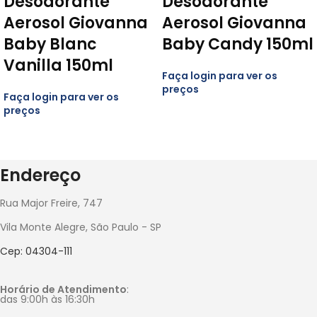
Desodorante
Desodorante
Aerosol Giovanna
Aerosol Giovanna
*
E-mail
Baby Blanc
Baby Candy 150ml
Vanilla 150ml
Faça login para ver os
Salvar meus dados neste navegador para a próxima vez que
preços
Faça login para ver os
eu comentar.
preços
You have to be logged in to be able to add photos to your
review.
Endereço
Rua Major Freire, 747
Vila Monte Alegre, São Paulo - SP
Cep: 04304-111
Horário de Atendimento
:
das 9:00h às 16:30h