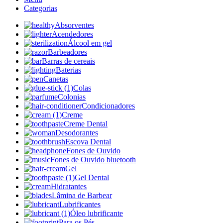
Categorias
Absorventes
Acendedores
Álcool em gel
Barbeadores
Barras de cereais
Baterias
Canetas
Colas
Colonias
Condicionadores
Creme
Creme Dental
Desodorantes
Escova Dental
Fones de Ouvido
Fones de Ouvido bluetooth
Gel
Gel Dental
Hidratantes
Lâmina de Barbear
Lubrificantes
Óleo lubrificante
Para os Pés