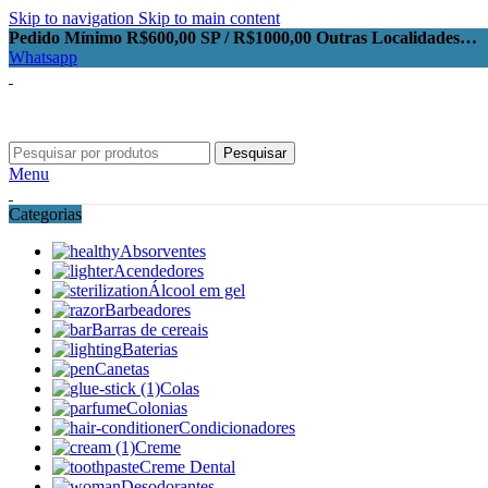
Skip to navigation
Skip to main content
Pedido Mínimo R$600,00 SP / R$1000,00 Outras Localidades…
Whatsapp
Pesquisar
Menu
Categorias
Absorventes
Acendedores
Álcool em gel
Barbeadores
Barras de cereais
Baterias
Canetas
Colas
Colonias
Condicionadores
Creme
Creme Dental
Desodorantes