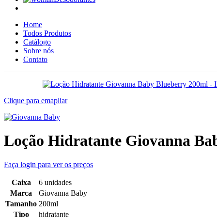
Home
Todos Produtos
Catálogo
Sobre nós
Contato
Clique para emapliar
Loção Hidratante Giovanna Ba
Faça login para ver os preços
Caixa
6 unidades
Marca
Giovanna Baby
Tamanho
200ml
Tipo
hidratante