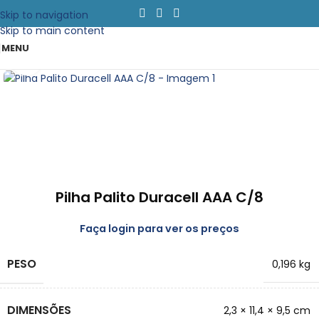
Skip to navigation
Skip to main content
MENU
Clique para emapliar
Pilha Palito Duracell AAA C/8
Faça login para ver os preços
PESO
0,196 kg
DIMENSÕES
2,3 × 11,4 × 9,5 cm