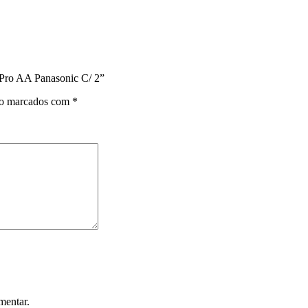
p Pro AA Panasonic C/ 2”
ão marcados com
*
mentar.