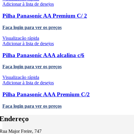
Adicionar à lista de desejos
Pilha Panasonic AA Premium C/ 2
Faça login para ver os preços
Visualização rápida
Adicionar à lista de desejos
Pilha Panasonic AAA alcalina c/6
Faça login para ver os preços
Visualização rápida
Adicionar à lista de desejos
Pilha Panasonic AAA Premium C/2
Faça login para ver os preços
Endereço
Rua Major Freire, 747