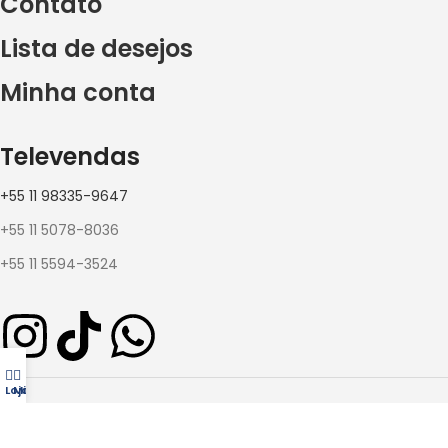
Contato
Lista de desejos
Minha conta
Televendas
+55 11 98335-9647
+55 11 5078-8036
+55 11 5594-3524
Loja
Minha conta