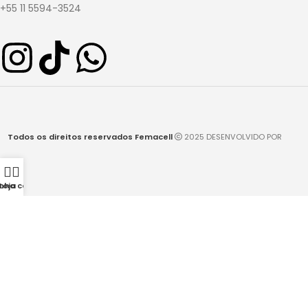
+55 11 5594-3524
Todos os direitos reservados Femacell
2025 DESENVOLVIDO POR
nha conta
Loja