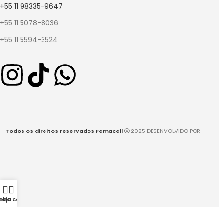
+55 11 98335-9647
+55 11 5078-8036
+55 11 5594-3524
Todos os direitos reservados Femacell
2025 DESENVOLVIDO POR
nha conta
Loja