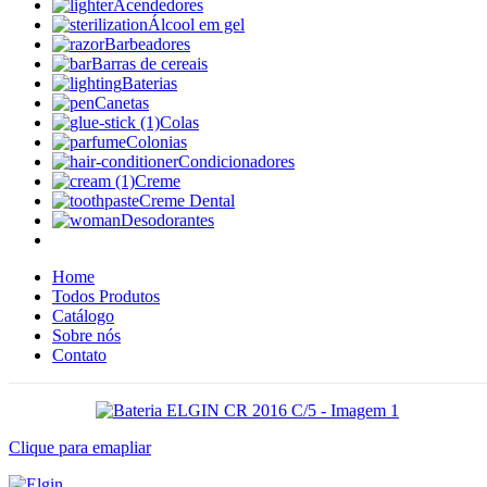
Acendedores
Álcool em gel
Barbeadores
Barras de cereais
Baterias
Canetas
Colas
Colonias
Condicionadores
Creme
Creme Dental
Desodorantes
Home
Todos Produtos
Catálogo
Sobre nós
Contato
Clique para emapliar