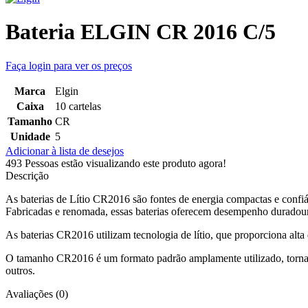
Bateria ELGIN CR 2016 C/5
Faça login para ver os preços
Marca
Elgin
Caixa
10 cartelas
Tamanho
CR
Unidade
5
Adicionar à lista de desejos
493
Pessoas estão visualizando este produto agora!
Descrição
As baterias de Lítio CR2016 são fontes de energia compactas e confiáv
Fabricadas e renomada, essas baterias oferecem desempenho duradouro
As baterias CR2016 utilizam tecnologia de lítio, que proporciona alt
O tamanho CR2016 é um formato padrão amplamente utilizado, tornando
outros.
Avaliações (0)