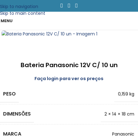
Skip to navigation
Skip to main content
MENU
Clique para emapliar
Bateria Panasonic 12V C/ 10 un
Faça login para ver os preços
PESO
0,159 kg
DIMENSÕES
2 × 14 × 18 cm
MARCA
Panasonic