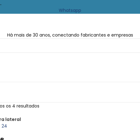
…
Whatsapp
Há mais de 30 anos, conectando fabricantes e empresas
s os 4 resultados
a lateral
8
24
OR