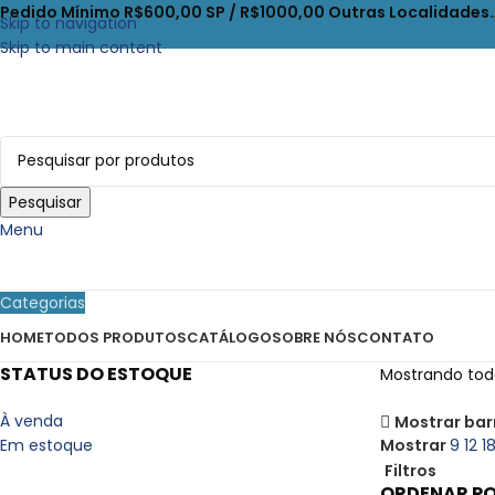
Pedido Mínimo R$600,00 SP / R$1000,00 Outras Localidades
Skip to navigation
Skip to main content
Pesquisar
Menu
Categorias
HOME
TODOS PRODUTOS
CATÁLOGO
SOBRE NÓS
CONTATO
STATUS DO ESTOQUE
Mostrando todo
À venda
Mostrar barr
Em estoque
Mostrar
9
12
1
Filtros
ORDENAR P