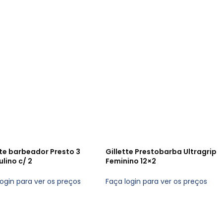
tte barbeador Presto 3
Gillette Prestobarba Ultragrip
lino c/ 2
Feminino 12×2
login para ver os preços
Faça login para ver os preços