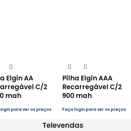
ha Elgin AA
Pilha Elgin AAA
arregável C/2
Recarregável C/2
00 mah
900 mah
login para ver os preços
Faça login para ver os preços
Televendas