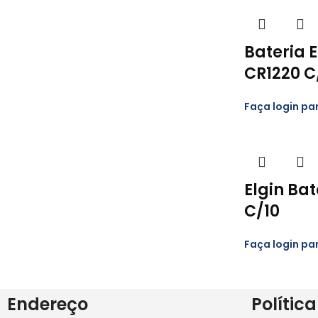
Bateria 
CR1220 C
Faça login pa
Elgin Bat
C/10
Faça login pa
Endereço
Política