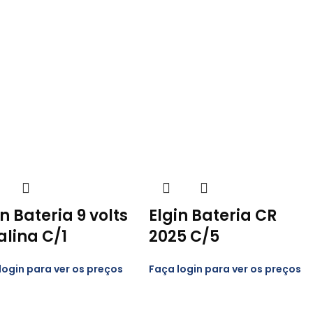
in Bateria 9 volts
Elgin Bateria CR
alina C/1
2025 C/5
login para ver os preços
Faça login para ver os preços