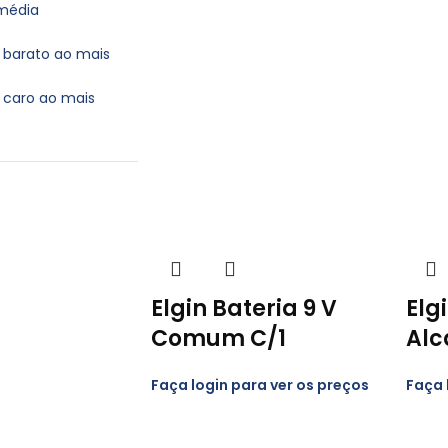
 média
 barato ao mais
 caro ao mais
Elgin Bateria 9 V
Elg
Comum C/1
Alc
Faça login para ver os preços
Faça 