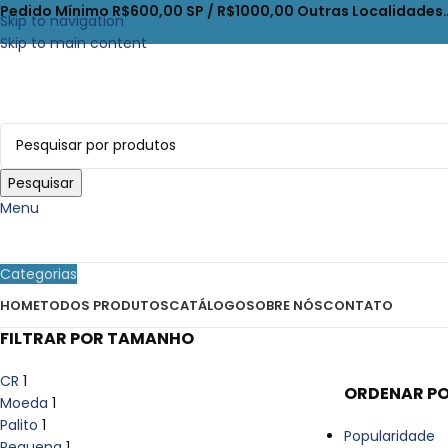
Pedido Mínimo R$600,00 SP / R$1000,00 Outras Localidades
Skip to navigation
Skip to main content
Pesquisar
Menu
Categorias
HOME
TODOS PRODUTOS
CATÁLOGO
SOBRE NÓS
CONTATO
FILTRAR POR TAMANHO
CR
1
ORDENAR P
Moeda
1
Palito
1
Popularidade
Pequena
1